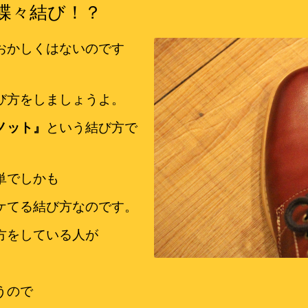
蝶々結び！？
おかしくはないのです
び方をしましょうよ。
ノット』
という結び方で
単でしかも
ケてる結び方なのです。
方をしている人が
うので