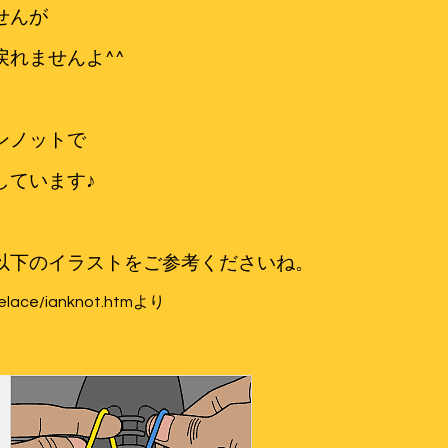
せんが
れませんよ^^
ンノットで
しています♪
以下のイラストをご参考くださいね。
elace/ianknot.htm
より