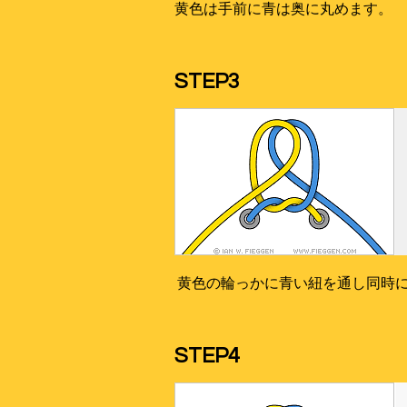
黄色は手前に青は奥に丸めます。
STEP3
黄色の輪っかに青い紐を通し同時
STEP4