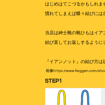
はじめはてこづるかもしれま
慣れてしまえば蝶々結びには戻
当店は紳士靴の靴ひもはイア
結び直してお返しするように
『イアンノット』の結び方は
画像
https://www.fieggen.com/sho
STEP1