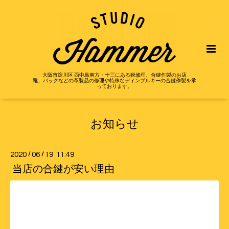
大阪市淀川区 西中島南方・十三にある靴修理、合鍵作製のお店
靴、バッグなどの革製品の修理や特殊なディンプルキーの合鍵作製を承
っております。
お知らせ
2020
/
06
/
19 11:49
当店の合鍵が安い理由