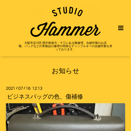
大阪市淀川区 西中島南方・十三にある靴修理、合鍵作製のお店
靴、バッグなどの革製品の修理や特殊なディンプルキーの合鍵作製を承
っております。
お知らせ
2021
/
07
/
16 12:13
ビジネスバッグの色、傷補修