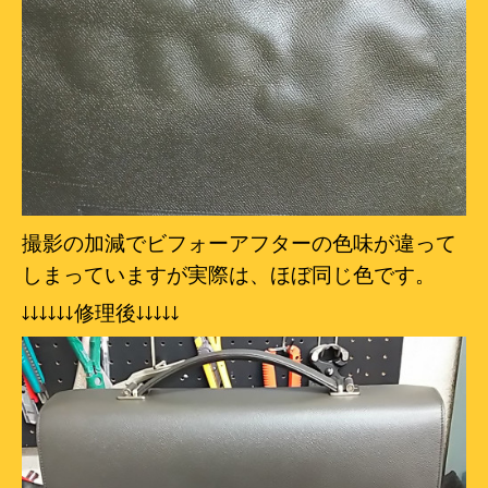
撮影の加減でビフォーアフターの色味が違って
しまっていますが実際は、ほぼ同じ色です。
↓
↓
↓
↓
↓
↓修理後
↓
↓
↓
↓
↓