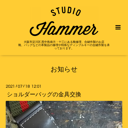
大阪市淀川区 西中島南方・十三にある靴修理、合鍵作製のお店
靴、バッグなどの革製品の修理や特殊なディンプルキーの合鍵作製を承
っております。
お知らせ
2021
/
07
/
18 12:01
ショルダーバッグの金具交換