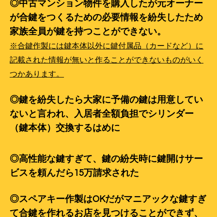
◎中古マンション物件を購入したが元オーナー
が合鍵をつくるための必要情報を紛失したため
家族全員が鍵を持つことができない。
※合鍵作製には鍵本体以外に鍵付属品（カードなど）に
記載された情報が無いと作ることができないものがいく
つかあります。
◎鍵を紛失したら大家に予備の鍵は用意してい
ないと言われ、入居者全額負担でシリンダー
（鍵本体）交換するはめに
◎高性能な鍵すぎて、鍵の紛失時に
鍵開けサー
ビスを頼んだら15万請求された
◎スペアキー作製はOKだがマニアックな鍵すぎ
て合鍵を作れるお店を見つけることができず、