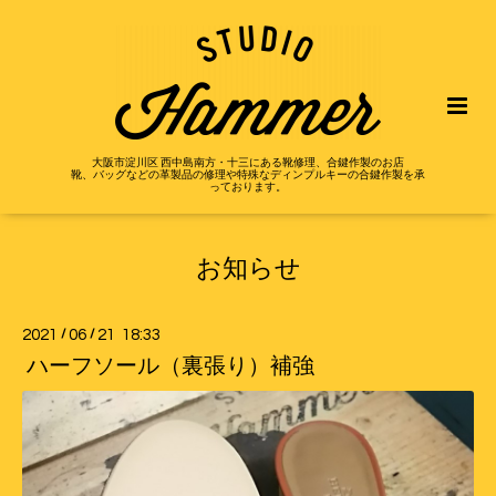
大阪市淀川区 西中島南方・十三にある靴修理、合鍵作製のお店
靴、バッグなどの革製品の修理や特殊なディンプルキーの合鍵作製を承
っております。
お知らせ
2021
/
06
/
21 18:33
ハーフソール（裏張り）補強